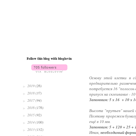
Follow this blog with bloglovin
Основу этой клетки я с
предварительно размечен
2019
(26)
►
потребуется 16 "полосок-
2018
(37)
►
припуск на склеивание - 10
Запомним: 5 х 16 + 10 х 16
2017
(94)
►
2016
(176)
►
Высота "прутьев" нашей к
2015
(92)
►
Поэтому прорежем бумагу 
ещё в 10 мм.
2014
(100)
►
Запомним: 5 + 120 + 25 + 
2013
(132)
►
Итак,
необходимый формат