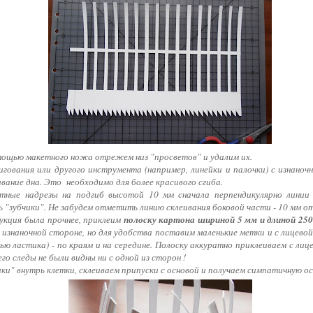
мощью макетного ножа отрежем низ "просветов" и удалим их.
игования или другого инструмента (например, линейки и палочки) с изнано
вание дна. Это необходимо для более красивого сгиба.
атные надрезы на подгиб высотой 10 мм сначала перпендикулярно линии 
 "зубчики". Не забудем отметить линию склеивания боковой части - 10 мм от 
рукция была прочнее, приклеим
полоску картона шириной 5 мм и длиной 25
 изнаночной стороне, но для удобства поставим маленькие метки и с лицевой 
ю ластика) - по краям и на середине. Полоску аккуратно приклеиваем с лиц
го следы не были видны ни с одной из сторон !
ики" внутрь клетки, склеиваем припуски с основой и получаем симпатичную ос