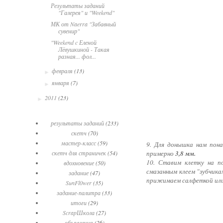
Результаты заданий
"Галерея" и "Weekend"
МК от Naerra "Забавный
сувенир"
"Weekend c Еленой
Лёвушкиной - Такая
разная... фол...
февраля
(13)
►
января
(7)
►
2011
(23)
►
результаты заданий
(233)
скетч
(70)
мастер-класс
(59)
9. Для донышка нам пон
примерно
3,8 мм.
скетч для страничек
(54)
10. Ставим клетку на п
вдохновение
(50)
смазанным клеем "зубчикам
задание
(47)
прижимаем салфеткой или
SunFl0wer
(35)
задание-палитра
(33)
итоги
(29)
ScrapШкола
(27)
объявления
(26)