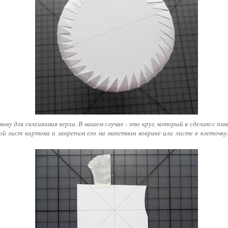
ову для склеивания верха. В нашем случае - это круг, который я сделаю с п
шой лист картона и закрепим его на макетном коврике или листе в клеточк