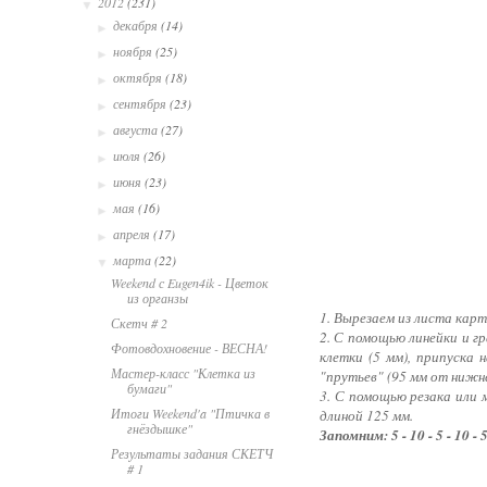
2012
(231)
▼
декабря
(14)
►
ноября
(25)
►
октября
(18)
►
сентября
(23)
►
августа
(27)
►
июля
(26)
►
июня
(23)
►
мая
(16)
►
апреля
(17)
►
марта
(22)
▼
Weekend с Eugen4ik - Цветок
из органзы
1. Вырезаем из листа кар
Скетч # 2
2. С помощью линейки и г
Фотовдохновение - ВЕСНА!
клетки (5 мм), припуска 
Мастер-класс "Клетка из
"прутьев" (95 мм от нижне
бумаги"
3. С помощью резака или 
Итоги Weekend'a "Птичка в
длиной 125 мм.
гнёздышке"
Запомним: 5 - 10 - 5 - 10 - 5 -
Результаты задания СКЕТЧ
# 1