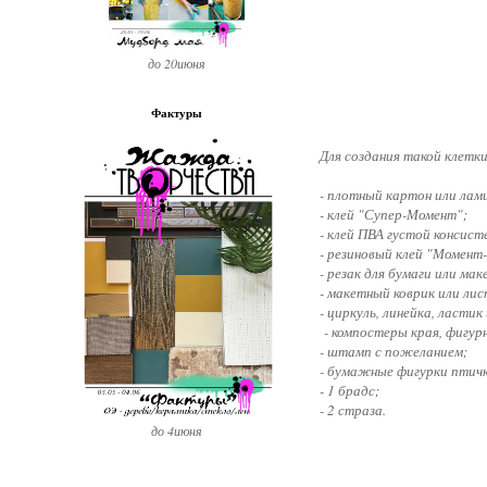
до 20июня
Фактуры
Для создания такой клетк
- плотный картон или лам
- клей "Супер-Момент";
- клей ПВА густой консист
- резиновый клей "Момент
- резак для бумаги или ма
- макетный коврик или лис
- циркуль, линейка, ласти
- компостеры края, фигурн
- штамп с пожеланием;
- бумажные фигурки птичк
- 1 брадс;
- 2 страза.
до 4июня