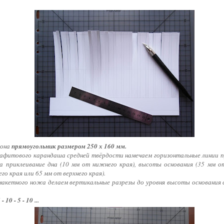
тона
прямоугольник размером 250 х 160 мм.
рафитового карандаша средней твёрдости намечаем горизонтальные линии пр
на приклеивание дна (10 мм от нижнего края), высоты основания (35 мм о
го края или 65 мм от верхнего края).
макетного ножа делаем вертикальные разрезы до уровня высоты основания с
 10 - 5 - 10 ...