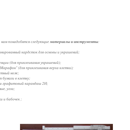
и нам понадобятся следующие
материалы и инструменты
:
инированный кардсток для основы и украшений;
енции (для приклеивания украшений);
-Марафон" (для приклеивания верха клетки);
кетный нож;
т бумаги в клетку;
к и графитовый карандаш 2Н;
ые, угла;
и и бабочек ;