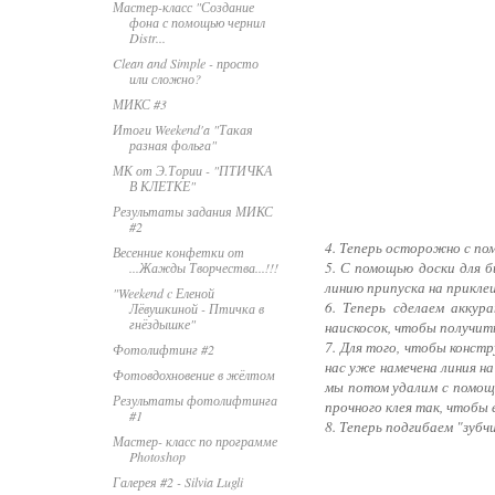
Мастер-класс "Создание
фона с помощью чернил
Distr...
Clean and Simple - просто
или сложно?
МИКС #3
Итоги Weekend'a "Такая
разная фольга"
МК от Э.Тории - "ПТИЧКА
В КЛЕТКЕ"
Результаты задания МИКС
#2
4. Теперь осторожно с по
Весенние конфетки от
5. С помощью доски для б
...Жажды Творчества...!!!
линию припуска на приклеи
"Weekend c Еленой
6. Теперь сделаем аккур
Лёвушкиной - Птичка в
гнёздышке"
наискосок, чтобы получить
7. Для того, чтобы конст
Фотолифтинг #2
нас уже намечена линия на
Фотовдохновение в жёлтом
мы потом удалим с помощь
Результаты фотолифтинга
прочного клея так, чтобы е
#1
8. Теперь подгибаем "зубч
Мастер- класс по программе
Photoshop
Галерея #2 - Silvia Lugli