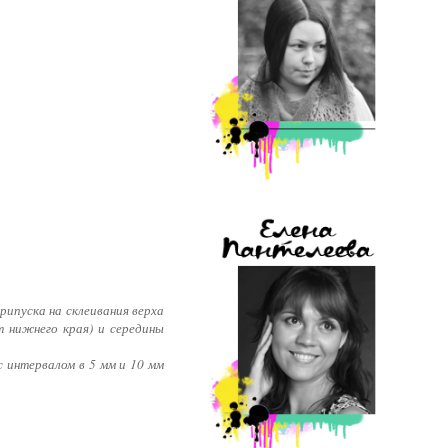
ипуска на склеивания верха
т нижнего края) и середины
 интервалом в 5 мм и 10 мм