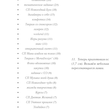
тематическое задание
(23)
СП Новогодний Бум
(18)
дизайнеры о себе
(15)
конфетка
(14)
Творим со спонсором
(12)
галерея
(12)
weekend
(11)
Игры разума
(11)
микс
(11)
открыточный скетч
(11)
СП Мини-альбом на тэгах
(10)
Творим с МonaDesign"
(10)
11. Теперь приготовим осн
Фото вдохновение
(10)
(3,7 см). Возьмём неболь
пересекающиеся линии.
закупки
(10)
задание с ОЭ
(9)
СП Музыка моей души
(8)
СП Новогоднее чудо
(8)
жажда творчества
(8)
Курсы
(7)
СП Дневник Желаний
(7)
СП Уютное прошлое
(7)
Угадайка
(7)